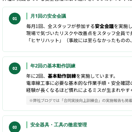
月1回の安全会議
01
毎月1回、全スタッフが参加する
安全会議
を実施
現場で気づいたリスクや改善点をスタッフ全員で
「ヒヤリハット」（事故には至らなかったものの
年2回の基本動作訓練
02
年に2回、
基本動作訓練
を実施しています。
電車線工事に必要な基本的な作業手順・安全確認
経験が長くなるほど慣れによるミスが生まれやす
※弊社ブログでは「合同実技向上訓練会」の実施報告も掲
安全器具・工具の徹底管理
03