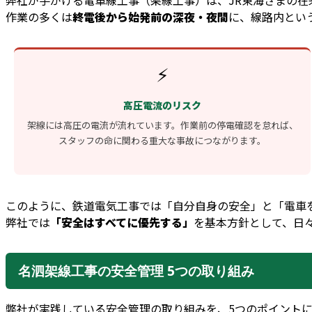
弊社が手がける電車線工事（架線工事）は、JR東海さまの
作業の多くは
終電後から始発前の深夜・夜間
に、線路内とい
⚡
高圧電流のリスク
架線には高圧の電流が流れています。作業前の停電確認を怠れば、
スタッフの命に関わる重大な事故につながります。
このように、鉄道電気工事では「自分自身の安全」と「電車
弊社では
「安全はすべてに優先する」
を基本方針として、日
名泗架線工事の安全管理 5つの取り組み
弊社が実践している安全管理の取り組みを、5つのポイント