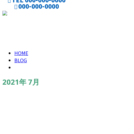
000-000-0000
CONTACT
ENTRY
2021年 7月
HOME
BLOG
2021年 7月