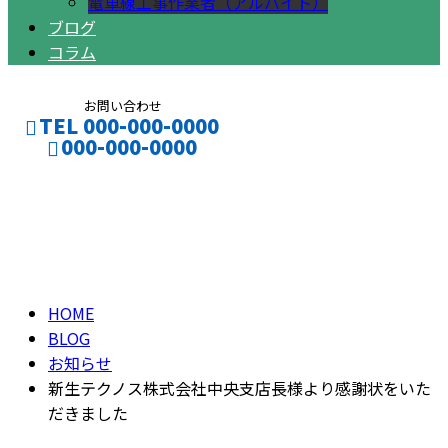
電車線工事作業者（アルバイト）
ブログ
コラム
お問い合わせ
TEL 000-000-0000
000-000-0000
ブログ
CONTACT
ENTRY
BLOG
HOME
BLOG
お知らせ
新生テクノス株式会社中央支店長様より感謝状をいた
だきました