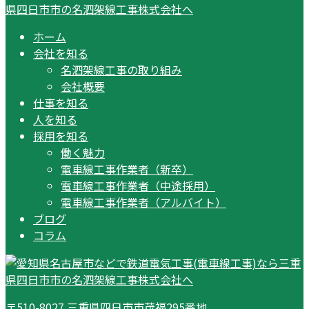
ホーム
会社を知る
名泗架線工事の取り組み
会社概要
仕事を知る
人を知る
採用を知る
働く魅力
電車線工事作業者（新卒）
電車線工事作業者（中途採用）
電車線工事作業者（アルバイト）
ブログ
コラム
〒510-8027 三重県四日市市茂福295番地