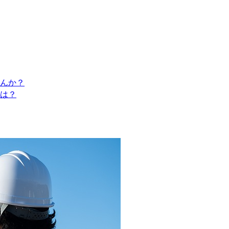
んか？
は？