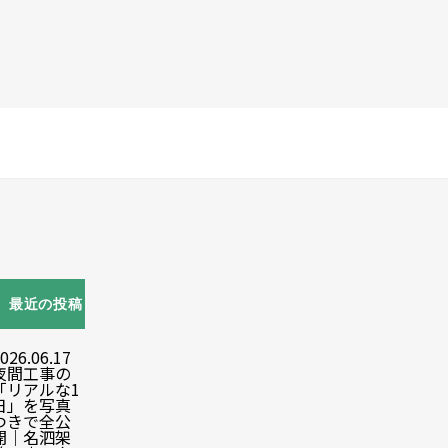
最近の投稿
026.06.17
夜間工事の
「リアルな1
日」を写真
つきで全公
開｜名泗架