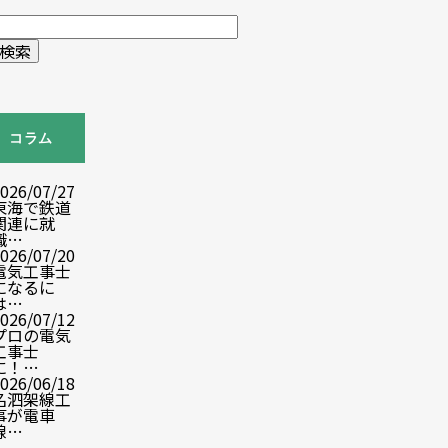
コラム
026/07/27
東海で鉄道
関連に就
職…
026/07/20
電気工事士
になるに
は…
026/07/12
プロの電気
工事士
に！…
026/06/18
名泗架線工
事が電車
線…