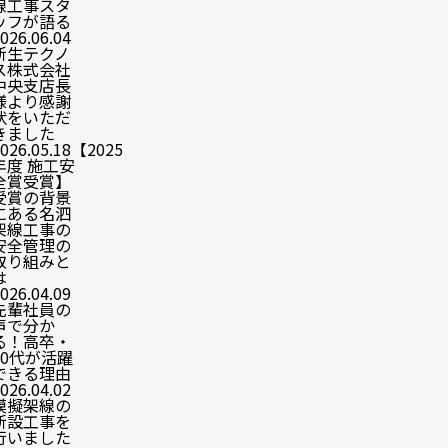
線工事スタ
ッフが語る
026.06.04
新生テクノ
ス株式会社
中央支店長
様より感謝
状をいただ
きました
026.05.18
【2025
年度 施工安
全賞受賞】
受賞の背景
にある名泗
架線工事の
安全管理の
取り組みと
は
026.04.09
先輩社員の
声で分か
る！高卒・
20代が活躍
できる理由
026.04.02
模擬架線の
新設工事を
行いました