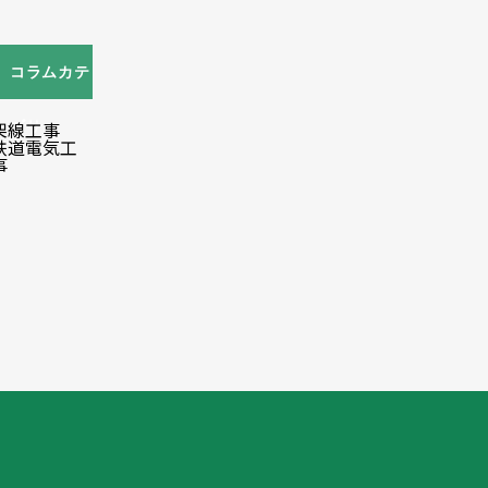
コラムカテ
ゴリ
架線工事
鉄道電気工
事