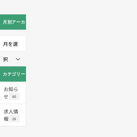
月別アーカ
イブ
月を選
択
カテゴリー
お知ら
せ
60
求人情
報
26