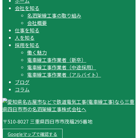
ホーム
会社を知る
名泗架線工事の取り組み
会社概要
仕事を知る
人を知る
採用を知る
働く魅力
電車線工事作業者（新卒）
電車線工事作業者（中途採用）
電車線工事作業者（アルバイト）
ブログ
コラム
〒510-8027 三重県四日市市茂福295番地
Googleマップで確認する